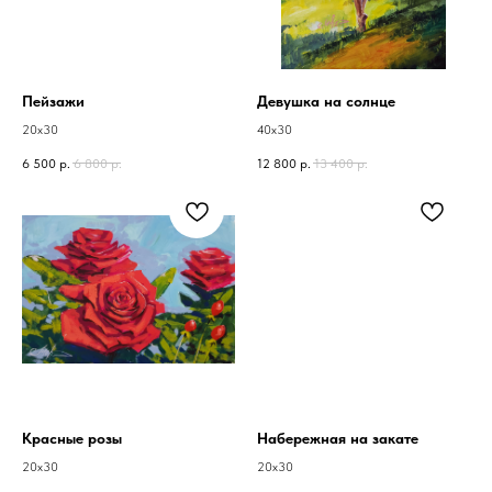
Пейзажи
Девушка на солнце
20х30
40х30
6 500
р.
6 800
р.
12 800
р.
13 400
р.
Красные розы
Набережная на закате
20х30
20х30