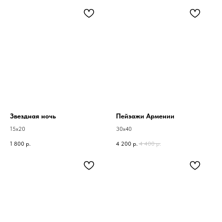
Звездная ночь
Пейзажи Армении
15х20
30х40
1 800
р.
4 200
р.
4 400
р.