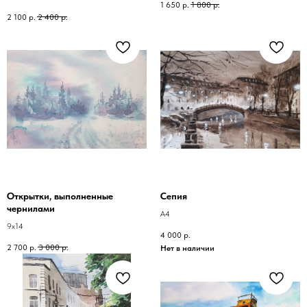
1 650
р.
1 800
р.
2 100
р.
2 400
р.
Открытки, выполненные
Сепия
чернилами
А4
9х14
4 000
р.
2 700
р.
3 000
р.
Нет в наличии