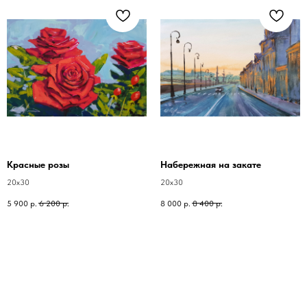
Красные розы
Набережная на закате
20х30
20х30
5 900
р.
6 200
р.
8 000
р.
8 400
р.