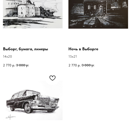
Выборг, бумага, линеры
Ночь в Выборге
14х20
15х21
2 770
р.
3 000
р.
2 770
р.
3 000
р.