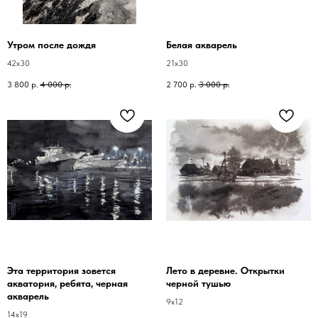
Утром после дождя
Белая акварель
42х30
21х30
3 800
р.
4 000
р.
2 700
р.
3 000
р.
Эта территория зовется
Лето в деревне. Открытки
акватория, ребята, черная
черной тушью
акварель
9х12
14х19