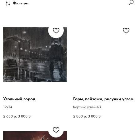
Фильтры
Угольный город
Горы, пейзажи, рисунки углем
12х14
Картина углем А3
2 650
р.
3 000
р.
2 800
р.
3 000
р.