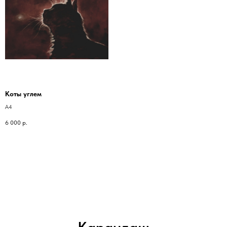
Коты углем
А4
6 000
р.
Карандаш