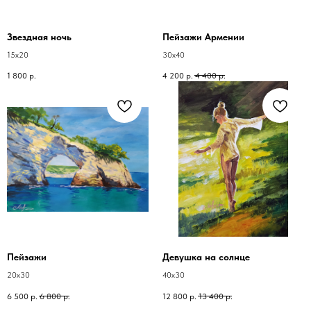
Звездная ночь
Пейзажи Армении
15х20
30х40
1 800
р.
4 200
р.
4 400
р.
Пейзажи
Девушка на солнце
20х30
40х30
6 500
р.
6 800
р.
12 800
р.
13 400
р.