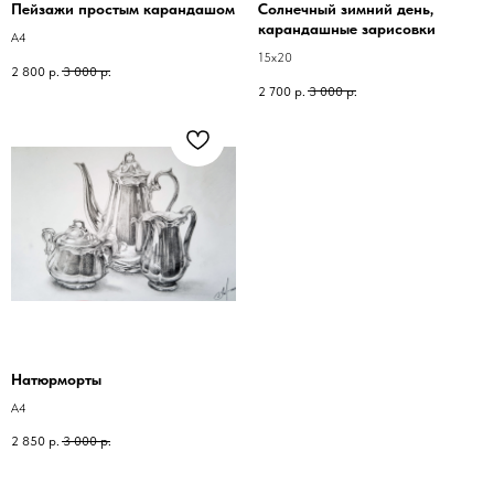
Пейзажи простым карандашом
Солнечный зимний день,
карандашные зарисовки
А4
15х20
2 800
р.
3 000
р.
2 700
р.
3 000
р.
Натюрморты
А4
2 850
р.
3 000
р.