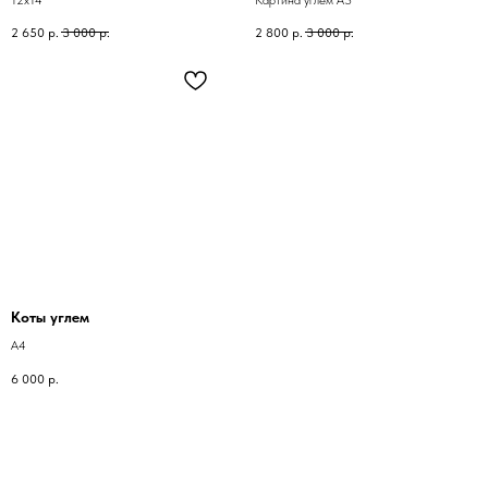
2 650
р.
3 000
р.
2 800
р.
3 000
р.
Коты углем
А4
6 000
р.